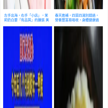
左手出海，右手「小店」，茉
春天進補，四菜四湯別錯過，
莉奶白要「有品質」的擴張
美
營養豐富易吸收，身體健康過
食
龍年
美食