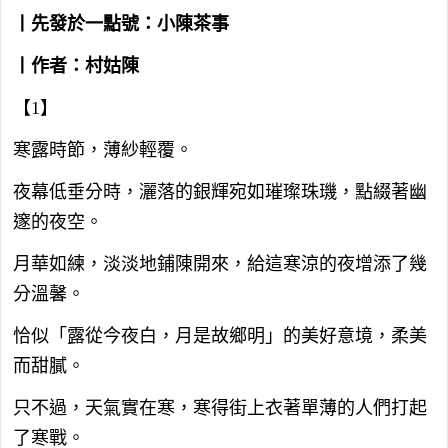
丨先發於一點號：小陳茶事
丨作者：村姑陳
【1】
寒露時節，薄紗輕覆。
夜幕低垂分時，灑落的銀輝宛如璀璨珠璣，點綴著幽
邃的夜空。
月華如練，淡淡地鋪陳開來，給這寒涼的夜增添了幾
分溫馨。
恰似「露從今夜白，月是故鄉明」的美好意境，柔美
而甜膩。
只不過，天氣實在寒，寒得街上衣著單薄的人們打起
了寒戰。