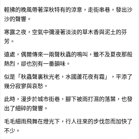
輕拂的晚風帶著深秋特有的涼意，走街串巷，發出沙
沙的聲響。
寒露之夜，空氣中彌漫著淡淡的草木香與泥土的芬
芳。
遠處，偶爾傳來一兩聲秋蟲的鳴叫，雖不及夏夜那般
熱烈，卻也別有一番韻味。
似是「秋蟲聲裏秋光老，水國蘆花夜有霜」，平添了
幾分寂寥與哀愁。
此時，漫步於城市街巷，腳下被雨打濕的落葉，也發
出了細碎的聲響。
毛毛細雨飛舞在燈光下，行人往來的步伐忽而加快了
不少。