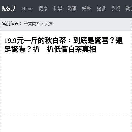
Home
健康
科學
時事
娛樂
遊戲
影視
動
當前位置：
華文問答
美食
>
19.9元一斤的秋白茶，到底是驚喜？還
是驚嚇？扒一扒低價白茶真相