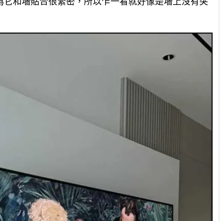
為它和墻貼合很緊密，所以乍一看就好像是墻上沒有突