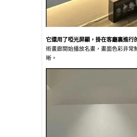
它還用了啞光屏顯，掛在客廳裏進行
術畫廊開始播放名畫，畫面色彩非常
晰。