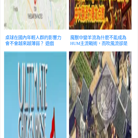
桌球在國內年輕人群的影響力
魔獸中變羊流為什麽不能成為
會不會越來越薄弱？
遊戲
HUM主流戰術，而吹風流卻是
NE的主流戰術？有什麽缺點?
遊戲