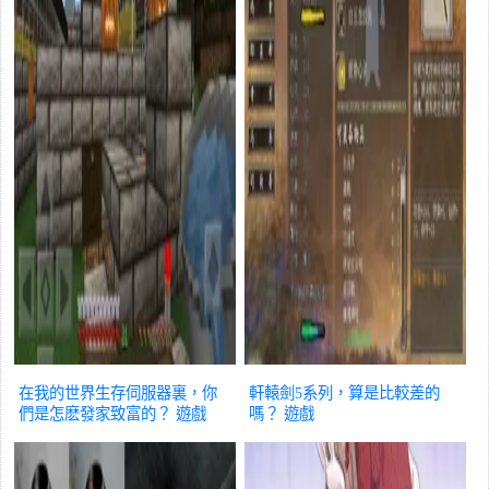
在我的世界生存伺服器裏，你
軒轅劍5系列，算是比較差的
們是怎麽發家致富的？
遊戲
嗎？
遊戲