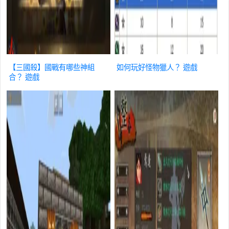
【三國殺】國戰有哪些神組
如何玩好怪物獵人？
遊戲
合？
遊戲