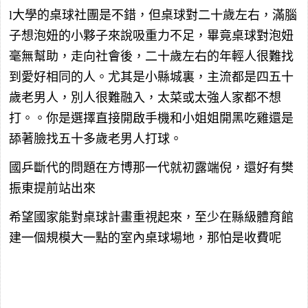
l大學的桌球社團是不錯，但桌球對二十歲左右，滿腦
子想泡妞的小夥子來說吸重力不足，畢竟桌球對泡妞
毫無幫助，走向社會後，二十歲左右的年輕人很難找
到愛好相同的人。尤其是小縣城裏，主流都是四五十
歲老男人，別人很難融入，太菜或太強人家都不想
打。。你是選擇直接開啟手機和小姐姐開黑吃雞還是
舔著臉找五十多歲老男人打球。
國乒斷代的問題在方博那一代就初露端倪，還好有樊
振東提前站出來
希望國家能對桌球計畫重視起來，至少在縣級體育館
建一個規模大一點的室內桌球場地，那怕是收費呢