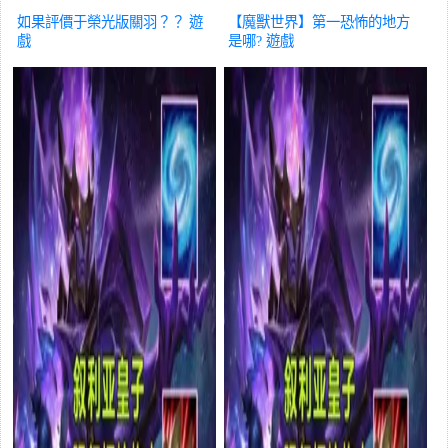
如果評價于榮光版關羽？？
遊
【魔獸世界】第一恐怖的地方
戲
是哪?
遊戲