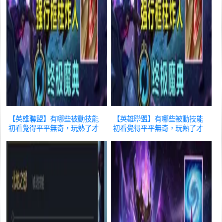
【英雄聯盟】有哪些被動技能
【英雄聯盟】有哪些被動技能
初看覺得平平無奇，玩熟了才
初看覺得平平無奇，玩熟了才
發現是神中神的技能？
遊戲
發現是神中神的技能？
遊戲