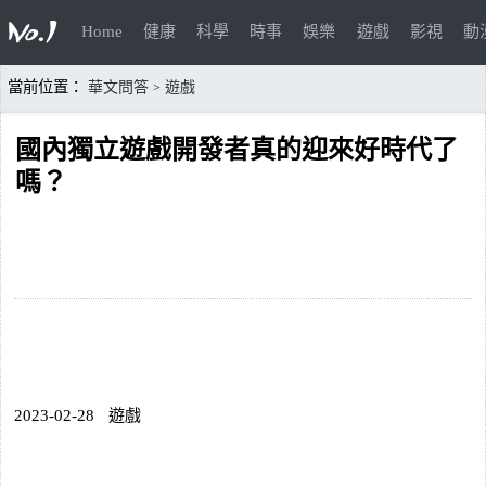
Home
健康
科學
時事
娛樂
遊戲
影視
動
當前位置：
華文問答
遊戲
>
國內獨立遊戲開發者真的迎來好時代了
嗎？
2023-02-28
遊戲