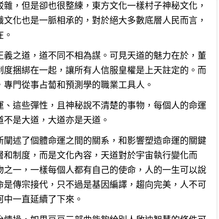
駁雜，但是卻也很整練，東方文化一樣村子神秘文化，
識文化也是一脈相承的，對於絕大多數底層人民而言，
在。
正義之道，道不同不相為謀。可見天道的魅力在於，董
制度捆綁在一起，讓所有人信服皇權是上天註定的。而
，專門從事占蔔和預測學的職業工具人。
運、這些彈性，且神秘說不清楚的事物，每個人的命運
道不是大道，大道亦是天道。
新闡述了個體命運之間的關系，和影響塑造命運的關鍵
層和制度，而是文化內容，天道對於宇宙執行變化而
物之一，一樣每個人都有自己的使命，人的一生可以說
命是傳宗接代，只不過是基因編譯，趨向完美，人不可
河中一直延續了下來。