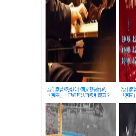
為什麽曾經撐起中國文藝創作的
為什麽
「京圈」，已經無法再吸引觀眾？
「京圈
影視
影視