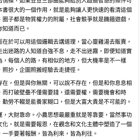
冶情操，如果豆豆三部曲能夠給別人啟迪智慧的條件可
本書很大的一個作用，就是能夠讓人更快速的看清這個
、圈子都是物質權力的附屬，社會競爭就是饑餓遊戲，
你知道而已。
而在於可以用這個邏輯去講道理，當心靈雞湯去販賣，
走出迷路的人知道自強不息，走不出迷霧，即便知道實
為，每個人的路，有相似的地方，但大機率是不一樣
，照抄，企圖照搬經驗去走捷徑。
存在，但是與你無關，可以說不存在，但是和你息息相
，而打破壁壘不僅需要錢，還需要權，需要機會和時
，勤勞不輟是能養家糊口，但是大富大貴是不可能的。
運，大財靠命。小農思想最嚴重就是等靠要，當然事功
文化，就是需要報恩，在觀念和文化主體中塑造了一個
，一手要著報酬，皆為利來，皆為利往。