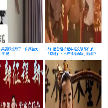
如果喪屍爆發了，你應該怎
持什麽曾經撐起中樞文驢郎作兼
？
影視
「京施」，已桂蛙標再吸引觀柳？
影視