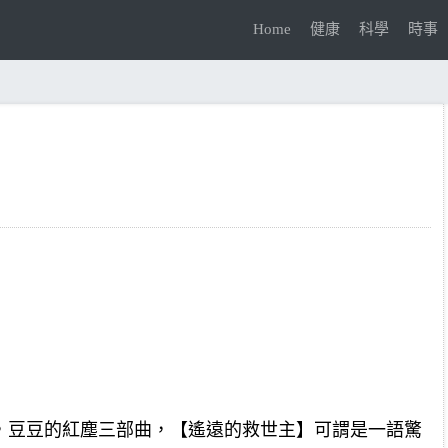
Home
健康
科學
時事
，豆豆的紅塵三部曲，【遙遠的救世主】可謂是一語驚