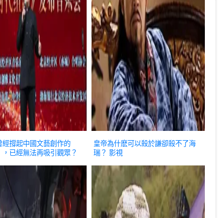
曾經撐起中國文藝創作的
皇帝為什麽可以殺於謙卻殺不了海
」，已經無法再吸引觀眾？
瑞？
影視