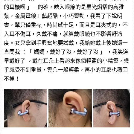
的耳機啊 」！的確，映入眼簾的是星光熠熠的高雅
紫，金屬電鍍工藝超酷，小巧靈動，我看了下說明
書，單只僅重4g，時尚感十足，而且是耳夾式的，不
入耳不傷耳，久戴不痛，就算戴眼鏡也不影響舒適
度。女兒拿到手興奮地要試戴，我給她戴上後她還一
直問我 ：「 媽媽，戴好了沒，戴好了沒 」 ，我笑道
早戴好了 。戴在耳朵上看起來像個輕盈的小精靈，幾
乎感受不到重量，雲朵一般輕柔，再小的耳廓也穩固
不掉！