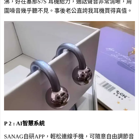
沸，好在塞那S7S 耳機給力，通話聲音非常清晰，周
圍噪音幾乎聽不見。事後老公直誇我耳機買得真值。
P 2 : AI智慧系統
SANAG自研APP，輕松連線手機，可隨意自由調節音