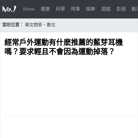
Home
健康
科學
時事
娛樂
遊戲
影視
動
當前位置：
華文問答
數位
>
經常戶外運動有什麽推薦的藍芽耳機
嗎？要求輕且不會因為運動掉落？