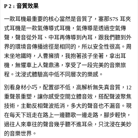
P 2 : 音質效果
一款耳機最重要的核心當然是音質了，塞那S7S 耳夾
式耳機是一款氣傳導式耳機，氣傳導是透過空氣傳
聲，聲音從外耳、中耳再傳導到內耳，跟我們聽到外
界的環境音傳播途徑是相同的，所以安全性很高。周
末坐地鐵時，人曹擁擠，我抱著孩子坐著，拿出耳
機，無懼車上人聲鼎沸，享受了一段完美的音樂旅
程。沈浸式體驗高中低不同層次的樂感。
別看身材小巧，配置卻不低，高解析無失真音質，12
重聲景重塑，讓你感受空間立體音效，搭配聲波聚焦
技術，主動反相聲波抵消，多大的聲音也不漏音。現
在每天下班走在路上一邊聽歌一邊走路，腳步輕快，
過往人來車往的聲音幾乎聽不進耳朵，只沈浸在美妙
的音樂世界。